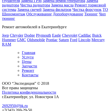
глушителя
Замена ГРМ
Замена ремня генератора
Замена
радиатора
Чистка радиатора
Замена масла
Ремонт тормозной
системы
Замена свечей
Замена фильтров
Чистка форсунок
ТО
Шиномонтаж
Обслуживание
Допоборудование
Тюнинг
Чип
тюнинг
Ремонт автомобилей в Екатеринбурге
Jeep
Chrysler
Dodge
Plymouth
Eagle
Chevrolet
Cadillac
Buick
Hummer
GMC
Oldsmobile
Pontiac
Saturn
Ford
Lincoln
Mercury
RAM
Главная
Услуги
Цены
Запчасти
Ремонт
Контакты
ООО “Экспедиция” © 2018
Все права защищены
Политика конфиденциальности
г.Екатеринбург, ул. Новостроя 1А
2692950@bk.ru
+7(343) 269-29-50