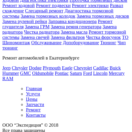
ходовой
Диагностика электрики
Проточка тормозных дисков
Ремонт ходовой
Ремонт подвески
Ремонт электрики
Развал
схождение
Слесарный ремонт
Диагностика тормозной
системы
Замена тормозных колодок
Замена тормозных дисков
Замена рулевой рейки
Заправка кондиционера
Ремонт
глушителя
Замена ГРМ
Замена ремня генератора
Замена
радиатора
Чистка радиатора
Замена масла
Ремонт тормозной
системы
Замена свечей
Замена фильтров
Чистка форсунок
ТО
Шиномонтаж
Обслуживание
Допоборудование
Тюнинг
Чип
тюнинг
Ремонт автомобилей в Екатеринбурге
Jeep
Chrysler
Dodge
Plymouth
Eagle
Chevrolet
Cadillac
Buick
Hummer
GMC
Oldsmobile
Pontiac
Saturn
Ford
Lincoln
Mercury
RAM
Главная
Услуги
Цены
Запчасти
Ремонт
Контакты
ООО “Экспедиция” © 2018
Все права защищены