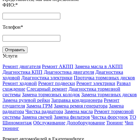
ФИО:
*
Телефон
*
Услуги
Ремонт двигателя
Ремонт АКПП
Замена масла в АКПП
Диагностика КПП
Диагностика двигателя
Диагностика
ходовой
Диагностика электрики
Проточка тормозных дисков
Ремонт ходовой
Ремонт подвески
Ремонт электрики
Развал
схождение
Слесарный ремонт
Диагностика тормозной
системы
Замена тормозных колодок
Замена тормозных дисков
Замена рулевой рейки
Заправка кондиционера
Ремонт
глушителя
Замена ГРМ
Замена ремня генератора
Замена
радиатора
Чистка радиатора
Замена масла
Ремонт тормозной
системы
Замена свечей
Замена фильтров
Чистка форсунок
ТО
Шиномонтаж
Обслуживание
Допоборудование
Тюнинг
Чип
тюнинг
Ремонт автомобилей в Екатеринбурге