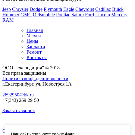
Jeep
Chrysler
Dodge
Plymouth
Eagle
Chevrolet
Cadillac
Buick
Hummer
GMC
Oldsmobile
Pontiac
Saturn
Ford
Lincoln
Mercury
RAM
Главная
Услуги
Цены
Запчасти
Ремонт
Контакты
ООО “Экспедиция” © 2018
Все права защищены
Политика конфиденциальности
г.Екатеринбург, ул. Новостроя 1А
2692950@bk.ru
+7(343) 269-29-50
Заказать звонок
|
Оставить заявку
Наш сайт использует cookie-файлы.