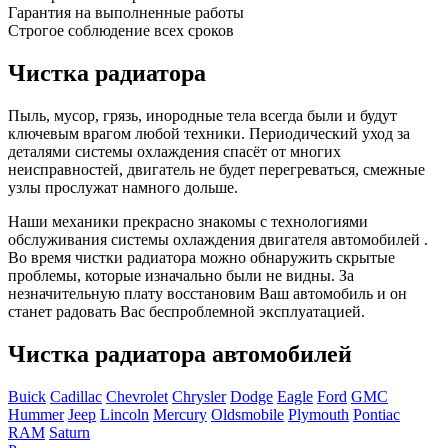
Гарантия на выполненные работы
Строгое соблюдение всех сроков
Чистка радиатора
Пыль, мусор, грязь, инородные тела всегда были и будут
ключевым врагом любой техники. Периодический уход за
деталями системы охлаждения спасёт от многих
неисправностей, двигатель не будет перегреваться, смежные
узлы прослужат намного дольше.
Наши механики прекрасно знакомы с технологиями
обслуживания системы охлаждения двигателя автомобилей .
Во время чистки радиатора можно обнаружить скрытые
проблемы, которые изначально были не видны. За
незначительную плату восстановим Ваш автомобиль и он
станет радовать Вас беспроблемной эксплуатацией.
Чистка радиатора автомобилей
Buick
Cadillac
Chevrolet
Chrysler
Dodge
Eagle
Ford
GMC
Hummer
Jeep
Lincoln
Mercury
Oldsmobile
Plymouth
Pontiac
RAM
Saturn