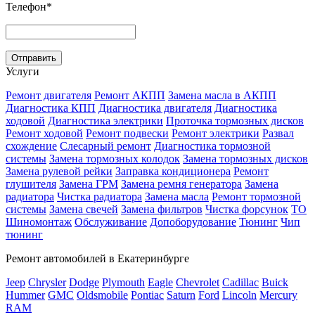
Телефон
*
Услуги
Ремонт двигателя
Ремонт АКПП
Замена масла в АКПП
Диагностика КПП
Диагностика двигателя
Диагностика
ходовой
Диагностика электрики
Проточка тормозных дисков
Ремонт ходовой
Ремонт подвески
Ремонт электрики
Развал
схождение
Слесарный ремонт
Диагностика тормозной
системы
Замена тормозных колодок
Замена тормозных дисков
Замена рулевой рейки
Заправка кондиционера
Ремонт
глушителя
Замена ГРМ
Замена ремня генератора
Замена
радиатора
Чистка радиатора
Замена масла
Ремонт тормозной
системы
Замена свечей
Замена фильтров
Чистка форсунок
ТО
Шиномонтаж
Обслуживание
Допоборудование
Тюнинг
Чип
тюнинг
Ремонт автомобилей в Екатеринбурге
Jeep
Chrysler
Dodge
Plymouth
Eagle
Chevrolet
Cadillac
Buick
Hummer
GMC
Oldsmobile
Pontiac
Saturn
Ford
Lincoln
Mercury
RAM