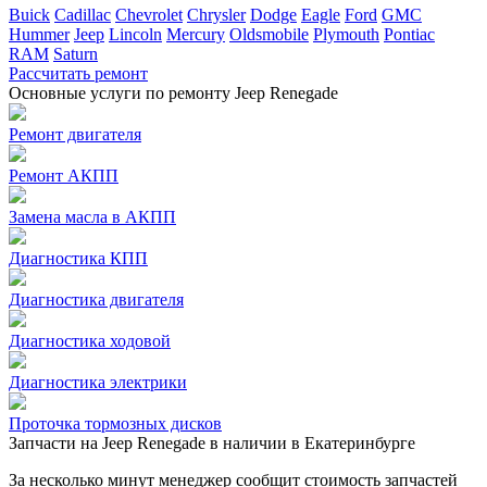
Buick
Cadillac
Chevrolet
Chrysler
Dodge
Eagle
Ford
GMC
Hummer
Jeep
Lincoln
Mercury
Oldsmobile
Plymouth
Pontiac
RAM
Saturn
Рассчитать ремонт
Основные услуги по ремонту Jeep Renegade
Ремонт двигателя
Ремонт АКПП
Замена масла в АКПП
Диагностика КПП
Диагностика двигателя
Диагностика ходовой
Диагностика электрики
Проточка тормозных дисков
Запчасти на Jeep Renegade в наличии в Екатеринбурге
За несколько минут менеджер сообщит стоимость запчастей