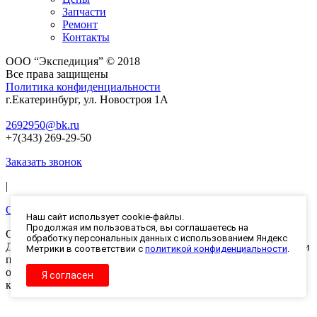
Запчасти
Ремонт
Контакты
ООО “Экспедиция” © 2018
Все права защищены
Политика конфиденциальности
г.Екатеринбург, ул. Новостроя 1А
2692950@bk.ru
+7(343) 269-29-50
Заказать звонок
|
Оставить заявку
Наш сайт использует cookie-файлы.
Продолжая им пользоваться, вы соглашаетесь на
Создание и продвижение сайта
SEO-URAL
обработку персональных данных с использованием Яндекс
Данный интернет-сайт носит информационный характер и ни
Метрики в соответствии с
политикой конфиденциальности
.
при каких условиях не является публичной офертой, которая
определяется положениями Статьи 437 (2) Гражданского
Я согласен
кодекса РФ.